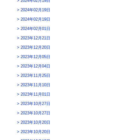
2024年02月19日
2024年02月19日
2024年02月19日
2024年02月01日
2023年12月21日
2023年12月20日
2023年12月05日
2023年12月04日
2023年11月25日
2023年11月10日
2023年11月01日
2023年10月27日
2023年10月27日
2023年10月20日
2023年10月20日