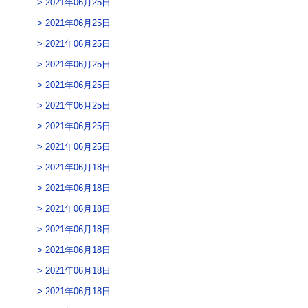
2021年06月25日
2021年06月25日
2021年06月25日
2021年06月25日
2021年06月25日
2021年06月25日
2021年06月25日
2021年06月25日
2021年06月18日
2021年06月18日
2021年06月18日
2021年06月18日
2021年06月18日
2021年06月18日
2021年06月18日