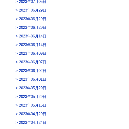
2023年07月05日
2023年06月29日
2023年06月29日
2023年06月29日
2023年06月14日
2023年06月14日
2023年06月09日
2023年06月07日
2023年06月02日
2023年06月01日
2023年05月29日
2023年05月29日
2023年05月15日
2023年04月29日
2023年04月24日