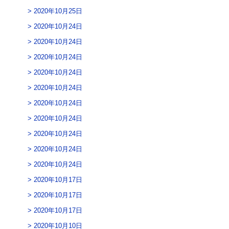
2020年10月25日
2020年10月24日
2020年10月24日
2020年10月24日
2020年10月24日
2020年10月24日
2020年10月24日
2020年10月24日
2020年10月24日
2020年10月24日
2020年10月24日
2020年10月17日
2020年10月17日
2020年10月17日
2020年10月10日