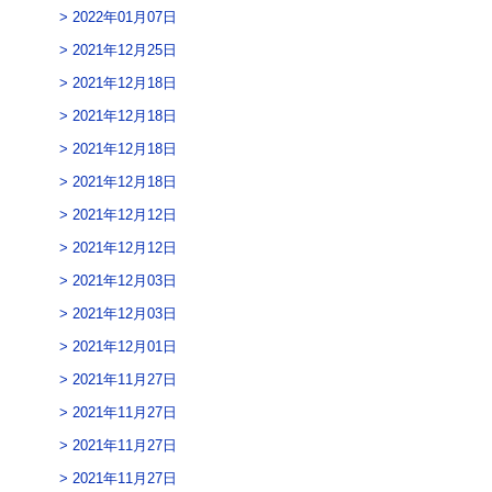
2022年01月07日
2021年12月25日
2021年12月18日
2021年12月18日
2021年12月18日
2021年12月18日
2021年12月12日
2021年12月12日
2021年12月03日
2021年12月03日
2021年12月01日
2021年11月27日
2021年11月27日
2021年11月27日
2021年11月27日