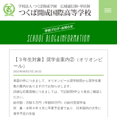
【３年生対象】奨学金案内②（オリオンビ
ール）
2021年08月27日 18:22
表題の件につきまして、オリオンビール奨学財団から奨学生募
集の案内がありますのでお知らせします。
詳細な応募資格につきましては、下記財団HPより各自ご確認く
ださい。
給付額：月額５万円（年額60万円）の給付型奨学金
対 象：令和４年３月に卒業予定者であり、日本国内の大学に
進学予定の生徒