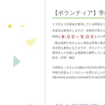
【ボランティア】学
１２月より生徒会が参加している神花き
生徒会は参加をしますが、在校生の皆さ
８:００～９:００
時間は
までの
（集合場所が分からない場合は学校に集
自主的な参加となりますが、ボランティ
参加をした生徒には感謝状も贈呈してい
担当：外間・橋詰
※神花きっずさんの活動が2月13日のRYU
本校の生徒もインタビューを受けました
http://www.youtube.com/watch?v=q41XO