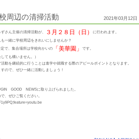
校周辺の清掃活動
2021年03月12日 
３月２８日（日）
っずさん主催の清掃活動が、
に行われます。
んも一緒に学校周辺をきれいにしませんか？
「美華園」
予定で、集合場所は学校向かいの
です。
合しても構いません。）
ア活動を継続的に行うことは進学や就職する際のアピールポイントとなります。
ますので、ぜひ一緒に活動しましょう！
GIN GOOD NEWSに取り上げられました。
ので、ぜひご覧ください。
F1y9PQ;feature=youtu.be