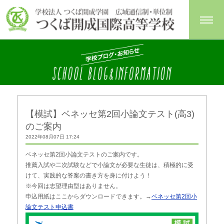
【模試】ベネッセ第2回小論文テスト(高3)
のご案内
2022年08月07日 17:24
ベネッセ第2回小論文テストのご案内です。
推薦入試や二次試験などで小論文が必要な生徒は、積極的に受
けて、実践的な答案の書き方を身に付けよう！
※今回は志望理由型はありません。
申込用紙はここからダウンロードできます。→
ベネッセ第2回小
論文テスト申込書